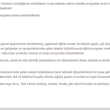
firmaların öncülüğünde desteklenen ve güncellenen sektöre yönelik programlar ile her öğ
ilmektedir.
ergileme imkanı bulabilmektedir.
cel ekipmanlarla desteklenmiş, uygulamalı eğitim sistemi ile iletişimi güçlü, çok disipl
Güncel gelişmeler ve sanayicilerimizden gelen talepler doğrultusunda eğitim programı sürek
m Teknolojisi ve Moda Tasarım ön lisans programları bulunmaktadır.
uzda, sanayi ile olan işbirliği çalışmalarımız ile öğrencilerimiz henüz okurken iş tecrü
dacıların önde gelen isimleri bölümümüze davet edilerek öğrencilerimizle bir araya getiri
, teknolojik, etik ve hukuksal koşullar altında çağdaş yaşam ve modern iş hayatı konus
 Hugo Boss, Türk Yatırım Holding, Üniteks, Roteks gibi tekstil firmaları ile yürütmüş 