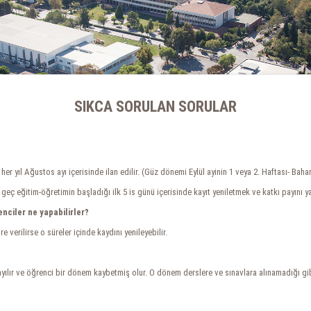
SIKCA SORULAN SORULAR
r yıl Ağustos ayı içerisinde ilan edilir. (Güz dönemi Eylül ayinin 1 veya 2. Haftası- Baha
geç eğitim-öğretimin başladığı ilk 5 is günü içerisinde kayıt yeniletmek ve katkı payını y
nciler ne yapabilirler?
 verilirse o süreler içinde kaydını yenileyebilir.
ılır ve öğrenci bir dönem kaybetmiş olur. O dönem derslere ve sınavlara alınamadığı gib