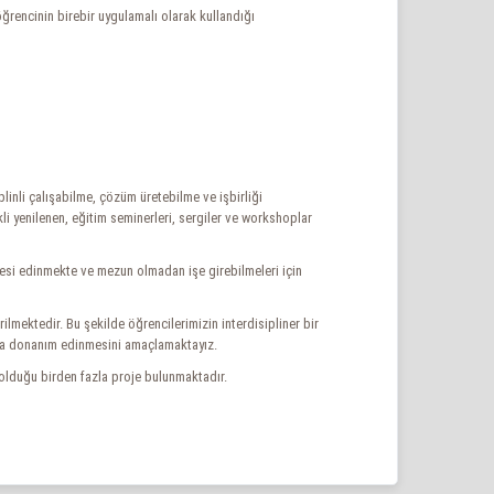
rencinin birebir uygulamalı olarak kullandığı
inli çalışabilme, çözüm üretebilme ve işbirliği
li yenilenen, eğitim seminerleri, sergiler ve workshoplar
besi edinmekte ve mezun olmadan işe girebilmeleri için
lmektedir. Bu şekilde öğrencilerimizin interdisipliner bir
unda donanım edinmesini amaçlamaktayız.
olduğu birden fazla proje bulunmaktadır.