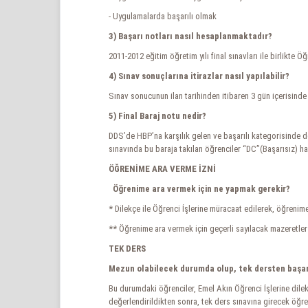
- Uygulamalarda başarılı olmak
3) Başarı notları nasıl hesaplanmaktadır?
2011-2012 eğitim öğretim yılı final sınavları ile birlikte
4) Sınav sonuçlarına itirazlar nasıl yapılabilir?
Sınav sonucunun ilan tarihinden itibaren 3 gün içerisind
5) Final Baraj notu nedir?
DDS’de HBP’na karşılık gelen ve başarılı kategorisinde değ
sınavında bu baraja takılan öğrenciler “DC”(Başarısız) harf
ÖĞRENİME ARA VERME İZNİ
Öğrenime ara vermek için ne yapmak gerekir?
* Dilekçe ile Öğrenci İşlerine müracaat edilerek, öğrenim
** Öğrenime ara vermek için geçerli sayılacak mazeretler 
TEK DERS
Mezun olabilecek durumda olup, tek dersten başarı
Bu durumdaki öğrenciler, Emel Akın Öğrenci İşlerine dilekç
değerlendirildikten sonra, tek ders sınavına girecek öğren