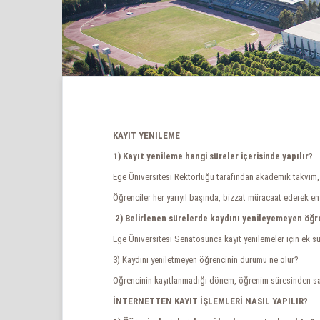
KAYIT YENILEME
1) Kayıt yenileme hangi süreler içerisinde yapılır?
Ege Üniversitesi Rektörlüğü tarafından akademik takvim, he
Öğrenciler her yarıyıl başında, bizzat müracaat ederek en 
2) Belirlenen sürelerde kaydını yenileyemeyen öğre
Ege Üniversitesi Senatosunca kayıt yenilemeler için ek süre
3) Kaydını yeniletmeyen öğrencinin durumu ne olur?
Öğrencinin kayıtlanmadığı dönem, öğrenim süresinden say
İNTERNETTEN KAYIT İŞLEMLERİ NASIL YAPILIR?