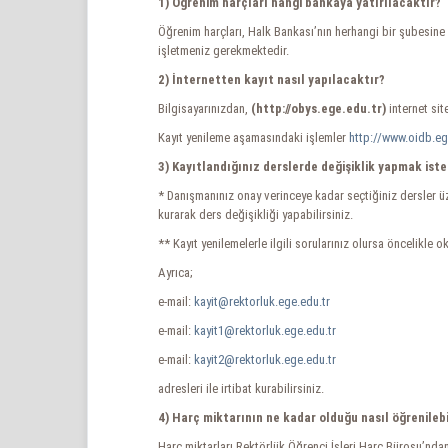
1) Öğrenim harçları hangi bankaya yatırılacaktır?
Öğrenim harçları, Halk Bankası’nın herhangi bir şubesine o
işletmeniz gerekmektedir.
2) İnternetten kayıt nasıl yapılacaktır?
Bilgisayarınızdan,
(http://obys.ege.edu.tr)
internet sit
Kayıt yenileme aşamasındaki işlemler
http://www.oidb.eg
3) Kayıtlandığınız derslerde değişiklik yapmak ist
* Danışmanınız onay verinceye kadar seçtiğiniz dersler üz
kurarak ders değişikliği yapabilirsiniz.
** Kayıt yenilemelerle ilgili sorularınız olursa öncelikle 
Ayrıca;
e-mail:
kayit@rektorluk.ege.edu.tr
e-mail:
kayit1@rektorluk.ege.edu.tr
e-mail:
kayit2@rektorluk.ege.edu.tr
adresleri ile irtibat kurabilirsiniz.
4) Harç miktarının ne kadar olduğu nasıl öğrenilebi
Harç miktarları Rektörlük Öğrenci İşleri Harç Bürosu’ndan 