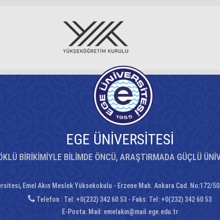
EGE ÜNİVERSİTESİ
ÖKLÜ BİRİKİMİYLE BİLİMDE ÖNCÜ, ARAŞTIRMADA GÜÇLÜ ÜNİ
ersitesi, Emel Akın Meslek Yüksekokulu - Erzene Mah. Ankara Cad. No:172/50 
Telefon : Tel: +0(232) 342 60 53 - Faks: Tel: +0(232) 342 60 53
E-Posta:
Mail: emelakin@mail.ege.edu.tr