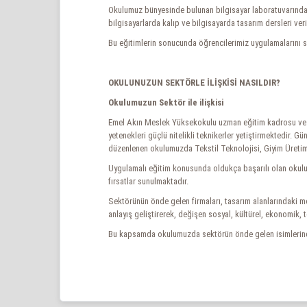
Okulumuz bünyesinde bulunan bilgisayar laboratuvarında 
bilgisayarlarda kalıp ve bilgisayarda tasarım dersleri ver
Bu eğitimlerin sonucunda öğrencilerimiz uygulamalarını s
OKULUNUZUN SEKTÖRLE İLİŞKİSİ NASILDIR?
Okulumuzun Sektör ile ilişkisi
Emel Akın Meslek Yüksekokulu uzman eğitim kadrosu ve gün
yetenekleri güçlü nitelikli teknikerler yetiştirmektedir. 
düzenlenen okulumuzda Tekstil Teknolojisi, Giyim Üreti
Uygulamalı eğitim konusunda oldukça başarılı olan okulum
fırsatlar sunulmaktadır.
Sektörünün önde gelen firmaları, tasarım alanlarındaki mo
anlayış geliştirerek, değişen sosyal, kültürel, ekonomik
Bu kapsamda okulumuzda sektörün önde gelen isimlerinden