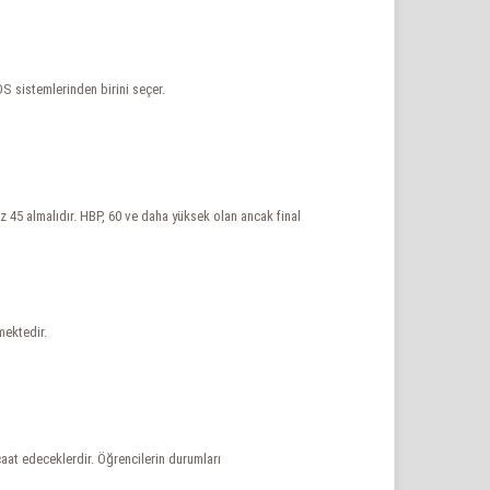
DS sistemlerinden birini seçer.
az 45 almalıdır. HBP, 60 ve daha yüksek olan ancak final
mektedir.
caat edeceklerdir. Öğrencilerin durumları