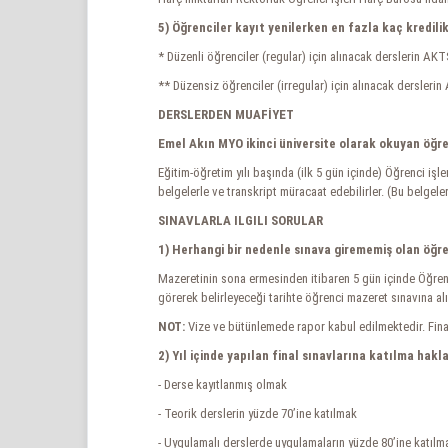
5) Öğrenciler kayıt yenilerken en fazla kaç kredilik
* Düzenli öğrenciler (regular) için alınacak derslerin AKT
** Düzensiz öğrenciler (irregular) için alınacak derslerin 
DERSLERDEN MUAFİYET
Emel Akın MYO ikinci üniversite olarak okuyan öğre
Eğitim-öğretim yılı başında (ilk 5 gün içinde) Öğrenci iş
belgelerle ve transkript müracaat edebilirler. (Bu belge
SINAVLARLA ILGILI SORULAR
1) Herhangi bir nedenle sınava girememiş olan öğren
Mazeretinin sona ermesinden itibaren 5 gün içinde Öğrenci
görerek belirleyeceği tarihte öğrenci mazeret sınavına alı
NOT:
Vize ve bütünlemede rapor kabul edilmektedir. Fin
2) Yıl içinde yapılan final sınavlarına katılma hakla
- Derse kayıtlanmış olmak
- Teorik derslerin yüzde 70’ine katılmak
- Uygulamalı derslerde uygulamaların yüzde 80’ine katılm