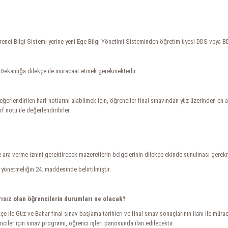
 Öğrenci Bilgi Sistemi yerine yeni Ege Bilgi Yönetimi Sisteminden öğretim üyesi DDS veya B
e Dekanlığa dilekçe ile müracaat etmek gerekmektedir.
erlendirilen harf notlarını alabilmek için, öğrenciler final sınavından yüz üzerinden en 
 notu ile değerlendirilirler.
e ara verme iznini gerektirecek mazeretlerin belgelerinin dilekçe ekinde sunulması gerek
yönetmeliğin 24. maddesinde belirtilmiştir.
sız olan öğrencilerin durumları ne olacak?
e ile Güz ve Bahar final sınav başlama tarihleri ve final sınav sonuçlarının ilanı ile müra
ciler için sınav programı, öğrenci işleri panosunda ilan edilecektir.