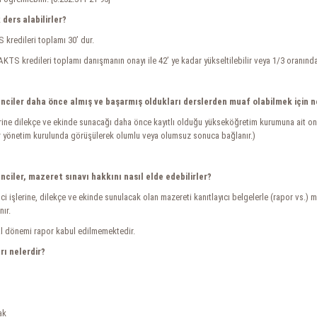
 ders alabilirler?
S kredileri toplamı 30’ dur.
AKTS kredileri toplamı danışmanın onayı ile 42’ ye kadar yükseltilebilir veya 1/3 oranında i
nciler daha önce almış ve başarmış oldukları derslerden muaf olabilmek için n
lerine dilekçe ve ekinde sunacağı daha önce kayıtlı olduğu yükseköğretim kurumuna ait ona
ler yönetim kurulunda görüşülerek olumlu veya olumsuz sonuca bağlanır.)
ciler, mazeret sınavı hakkını nasıl elde edebilirler?
 işlerine, dilekçe ve ekinde sunulacak olan mazereti kanıtlayıcı belgelerle (rapor vs.) 
nır.
al dönemi rapor kabul edilmemektedir.
rı nelerdir?
ak