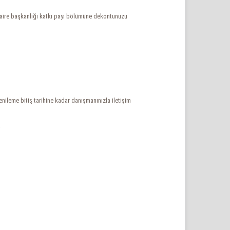
i daire başkanlığı katkı payı bölümüne dekontunuzu
nileme bitiş tarihine kadar danışmanınızla iletişim
.