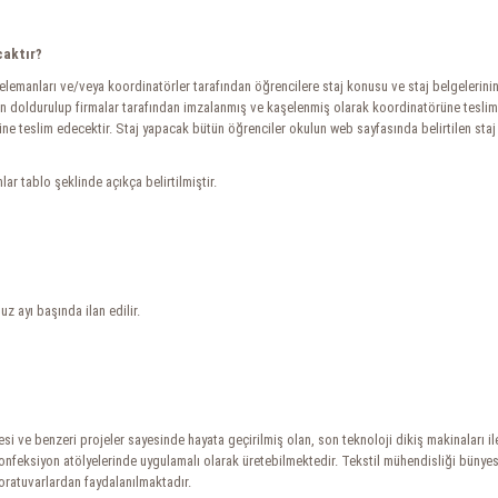
caktır?
manları ve/veya koordinatörler tarafından öğrencilere staj konusu ve staj belgelerinin (
ndan doldurulup firmalar tarafından imzalanmış ve kaşelenmiş olarak koordinatörüne teslim 
rine teslim edecektir. Staj yapacak bütün öğrenciler okulun web sayfasında belirtilen staj
r tablo şeklinde açıkça belirtilmiştir.
z ayı başında ilan edilir.
 ve benzeri projeler sayesinde hayata geçirilmiş olan, son teknoloji dikiş makinaları il
feksiyon atölyelerinde uygulamalı olarak üretebilmektedir. Tekstil mühendisliği bünyesin
boratuvarlardan faydalanılmaktadır.