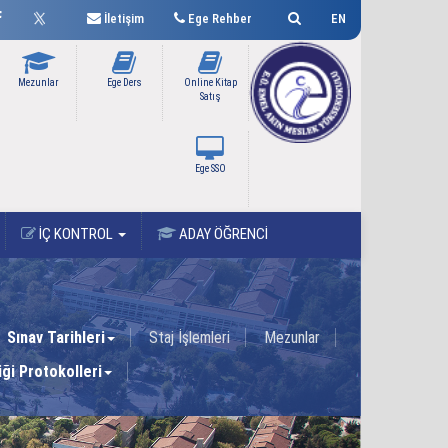
İletişim
Ege Rehber
EN
Mezunlar
Ege Ders
Online Kitap
Satış
Ege SSO
İÇ KONTROL
ADAY ÖĞRENCİ
Sınav Tarihleri
Staj İşlemleri
Mezunlar
liği Protokolleri