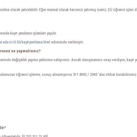
nline olarak yatırılabilir. Eğer manual olarak harcınızı yatırmış iseniz, EÜ öğrenci işler
esinde kayıt yenileme işlemleri yapılır.
e.edu.tr/d-33/kayityenileme.html
adresinde verilmiştir.
erseniz ne yapmalısınız?
erinde değişiklik yapma yetkisine sahipsiniz. Ancak danışmanınız onay verdiyse, kayıt ye
okulumuzun öğrenci işlerine, sonuç alınamıyorsa 311 4092 / 2945 ’dan irtibat kurabilirsiniz
lir?
öğrenilebilir. [0.232.311 21 95]