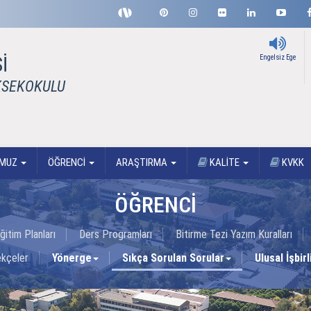
İ
Engelsiz Ege
KSEKOKULU
OMUZ
ÖĞRENCİ
ARAŞTIRMA
KALİTE
KVKK
ÖĞRENCİ
ğitim Planları
Ders Programları
Bitirme Tezi Yazım Kuralları
ekçeler
Yönerge
Sıkça Sorulan Sorular
Ulusal İşbir