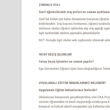
ZORUNLU STAJ
Sınıf öğrencilerinin staj yerleri ne zaman açıklana
Sınıf her bölüm için bahar döneminde Danışman öğretim ele
bildirilecektir. Staj başvuru formlarının; öğrenci tarafı
nüshasını okulun öğrenci işlerinden alıp staj yaptığı işye
ilgili tarihlerdeki takibini yapmakla yükümlüdürler.
NOT: Konuyla ilgili okulun web sayfasında izlenecek adımla
YATAY GEÇİŞ İŞLEMLERİ
Yatay Geçiş İşlemleri ne zaman yapılır?
Ege Üniversitesi Öğrenci İşleri Daire Başkanlığınca Temmu
UYGULAMALI EĞİTİM İMKANLARIMIZ NELERDİR?
Uygulamalı Eğitim İmkanlarımız Nelerdir?
Okulumuzun bünyesinde gerçekleştirilmiş olan İZKA Projesi
sürecini öğrenmekte ve kendi oluşturduğu koleksiyonu kon
kimyasal ve fiziksel tekstil muayeneleri için kullanılan la