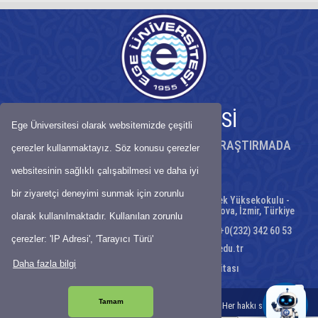
EGE ÜNİVERSİTESİ
Ege Üniversitesi olarak websitemizde çeşitli
KÖKLÜ BİRİKİMİYLE BİLİMDE ÖNCÜ, ARAŞTIRMADA
çerezler kullanmaktayız. Söz konusu çerezler
GÜÇLÜ ÜNİVERSİTE
websitesinin sağlıklı çalışabilmesi ve daha iyi
bir ziyaretçi deneyimi sunmak için zorunlu
Adres: T.C. Ege Üniversitesi, Emel Akın Meslek Yüksekokulu -
Erzene Mah. Ankara Cad. No:172/50 35040 Bornova, İzmir, Türkiye
olarak kullanılmaktadır. Kullanılan zorunlu
Telefon : Tel: +0(232) 342 60 53 - Faks: Tel: +0(232) 342 60 53
çerezler: 'IP Adresi', 'Tarayıcı Türü'
E-Posta:
Mail: emelakin@mail.ege.edu.tr
Daha fazla bilgi
Ulaşım Haritası
-
Site Haritası
Tamam
© Bilgi İşlem Daire Başkanlığı-2021-EGE ÜNiVERSiTESi Her hakkı saklıdır.