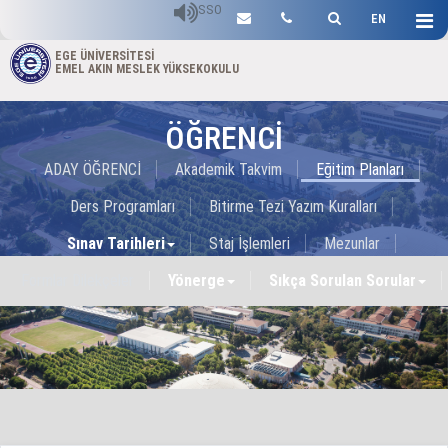
SSO
EN
EGE ÜNİVERSİTESİ
EMEL AKIN MESLEK YÜKSEKOKULU
ÖĞRENCİ
ADAY ÖĞRENCİ
Akademik Takvim
Eğitim Planları
Ders Programları
Bitirme Tezi Yazım Kuralları
Sınav Tarihleri
Staj İşlemleri
Mezunlar
Formlar Dilekçeler
Yönerge
Sıkça Sorulan Sorular
Ulusal İşbirliği Protokolleri